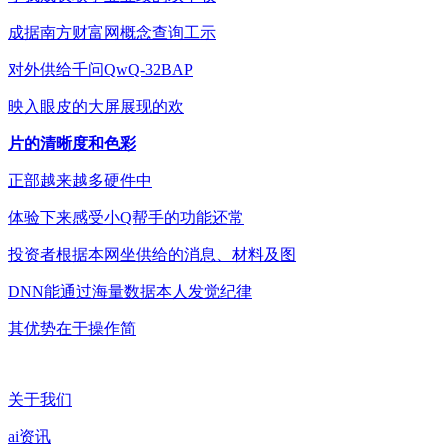
成据南方财富网概念查询工示
对外供给千问QwQ-32BA­P
映入眼皮的大屏展现的欢
片的清晰度和色彩
正部越来越多硬件中
体验下来感受小Q帮手的功能还常
投资者根据本网坐供给的消息、材料及图
DNN能通过海量数据本人发觉纪律
其优势在于操作简
关于我们
ai资讯