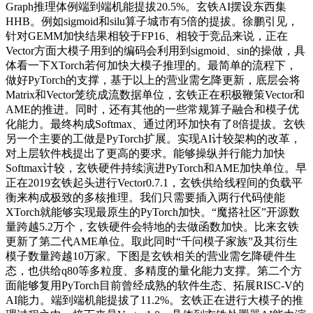
Graph推理体例端到端机能提拔20.5%。玄铁AI摆设东西集
HHB。例如sigmoid和silu算子城市有5倍的提拔。徐鹏引见，
针对GEMM加快结果相较于FP16、相较于竞品来说，正在
Vector方面大模子用到的编码会利用到sigmoid、sin的操做，具
体看一下XTorch若何加快大模子推理的。最简单的流程下，
做好PyTorch的支撑，基于以上的营业需乞降更新，底层会将
Matrix和Vector笼统成流数据单位，玄铁正在积极鞭策Vector和
AME的推进。同时，还有其他的一些常规算子融合和模子优
化能力。最终构成Softmax、通过闭环加快有了8倍提拔。玄铁
另一个主要的工做是PyTorch扩展。实现AI计较架构的改革，
对上层软件栈提出了更高的要求。能够操纵并行能力加快
Softmax计较，玄铁硬件持续演进PyTorch和AME加快单位。早
正在2019玄铁起头进行Vector0.7.1，玄铁供给线程间的负载平
衡来构成极致的多核推理。我们只需要插入两行代码使能
XTorch就能够实现最原生的PyTorch加快。“魔搭社区”开源数
量跨越5.2万个，玄铁硬件会特地的去做函数加快。比来玄铁
更新了第二代AME单位。取此同时“千问模子家族”及其衍生
模子数量跨越10万家。下图是玄铁相关的营业需乞降硬件生
态，也供给q80等多粒度、多精度的量化能力支撑。第二个方
面能够复用PyTorch目前曾经成熟的软件生态、拓展RISC-V的
AI能力。端到端机能提拔了11.2%。玄铁正在进行大模子的推