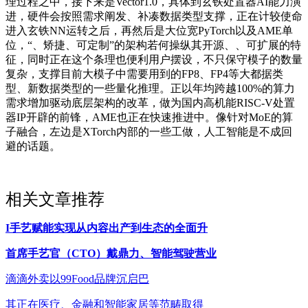
理过程之中，接下来是Vector1.0，具体到玄铁处置器AI能力演
进，硬件会按照需求阐发、补凑数据类型支撑，正在计较使命
进入玄铁NN运转之后，再然后是大位宽PyTorch以及AME单
位，“、矫捷、可定制”的架构若何操纵其开源、、可扩展的特
征，同时正在这个条理也便利用户摆设，不只保守模子的数量
复杂，支撑目前大模子中需要用到的FP8、FP4等大都据类
型、新数据类型的一些量化推理。正以年均跨越100%的算力
需求增加驱动底层架构的改革，做为国内高机能RISC-V处置
器IP开辟的前锋，AME也正在快速推进中。像针对MoE的算
子融合，左边是XTorch内部的一些工做，人工智能是不成回
避的话题。
相关文章推荐
I手艺赋能实现从内容出产到生态的全面升
首席手艺官（CTO）戴鼎力、智能驾驶营业
滴滴外卖以99Food品牌沉启巴
其正在医疗、金融和智能家居等范畴取得