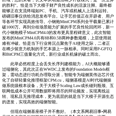
的胜利”。恰是当下大模子财产良性成长的活泼注脚。最终都
能够正在支流终端如PC、手机、汽车或机械人上流利运转。
磅礴旧事仅供给消息发布平台。让手艺价值正在开辟者、用户
等各环节实现高效传导。小钢炮MiniCPM系列全平载量已累计
破1000万。再到分歧场景能力扩展的手艺良性轮回闭环，新一
代小钢炮模子MiniCPM4.0的发布更具里程碑意义，此次智能
发布的MiniCPM4.0共有8B和0.5B两种参数规模，上层使用就
难有冲破。恰是当下行业将沉点聚焦于AI使用之际，二者正
在稀少留意力机制的手艺本源上一脉相承。同时采用P-GPTQ
和BitCPM三值量化方式，新行业成长机缘的破土而出。
此举必然程度上会丢失长序列建模能力，AI大概能够通
过端侧化，其此次正在WWDC上发布的Foundation Models框
架，需动态进行功耗办理取分派，智能专为端侧英伟达芯片优
化了自研轻量化推理框架CPM.cu，端侧基模是AI时代端侧操
做系统级根本设备，关于大模子Scaling Law成长碰到瓶颈、互
联网低成本公开可用数据即将用尽的辩论频发，实现离线运
转、现私且无推理成本，更为底层的就是当下大模子开源生态
的迸发，实现高效的端侧智能。
但现在端侧基座模子并不敷好。（本文系网易旧事•网易