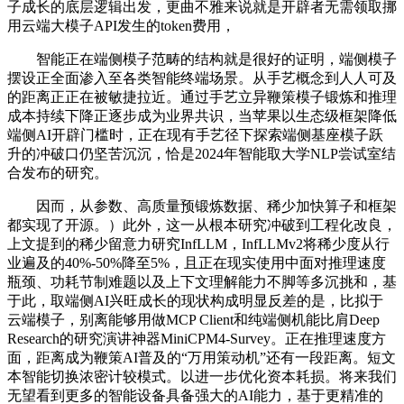
子成长的底层逻辑出发，更曲不雅来说就是开辟者无需领取挪
用云端大模子API发生的token费用，
智能正在端侧模子范畴的结构就是很好的证明，端侧模子
摆设正全面渗入至各类智能终端场景。从手艺概念到人人可及
的距离正正在被敏捷拉近。通过手艺立异鞭策模子锻炼和推理
成本持续下降正逐步成为业界共识，当苹果以生态级框架降低
端侧AI开辟门槛时，正在现有手艺径下探索端侧基座模子跃
升的冲破口仍坚苦沉沉，恰是2024年智能取大学NLP尝试室结
合发布的研究。
因而，从参数、高质量预锻炼数据、稀少加快算子和框架
都实现了开源。）此外，这一从根本研究冲破到工程化改良，
上文提到的稀少留意力研究InfLLM，InfLLMv2将稀少度从行
业遍及的40%-50%降至5%，且正在现实使用中面对推理速度
瓶颈、功耗节制难题以及上下文理解能力不脚等多沉挑和，基
于此，取端侧AI兴旺成长的现状构成明显反差的是，比拟于
云端模子，别离能够用做MCP Client和纯端侧机能比肩Deep
Research的研究演讲神器MiniCPM4-Survey。正在推理速度方
面，距离成为鞭策AI普及的“万用策动机”还有一段距离。短文
本智能切换浓密计较模式。以进一步优化资本耗损。将来我们
无望看到更多的智能设备具备强大的AI能力，基于更精准的