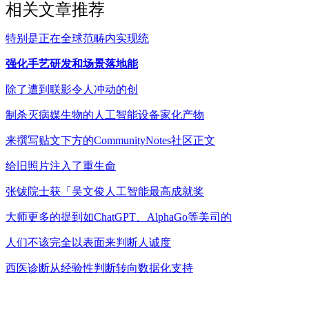
相关文章推荐
特别是正在全球范畴内实现统
强化手艺研发和场景落地能
除了遭到联影令人冲动的创
制杀灭病媒生物的人工智能设备家化产物
来撰写贴文下方的CommunityNotes社区正文
给旧照片注入了重生命
张钹院士获「吴文俊人工智能最高成就奖
大师更多的提到如ChatGPT、AlphaGo等美司的
人们不该完全以表面来判断人诚度
西医诊断从经验性判断转向数据化支持