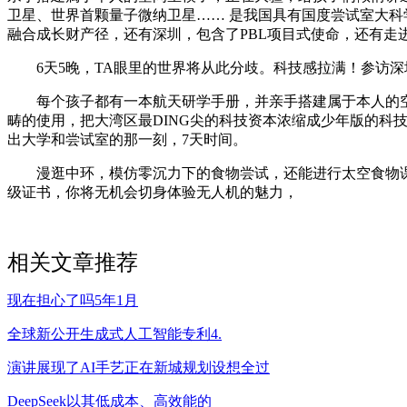
卫星、世界首颗量子微纳卫星…… 是我国具有国度尝试室大
融合成长财产径，还有深圳，包含了PBL项目式使命，还有
6天5晚，TA眼里的世界将从此分歧。科技感拉满！参访深
每个孩子都有一本航天研学手册，并亲手搭建属于本人的空间
畴的使用，把大湾区最DING尖的科技资本浓缩成少年版的科技
出大学和尝试室的那一刻，7天时间。
漫逛中环，模仿零沉力下的食物尝试，还能进行太空食物课程
级证书，你将无机会切身体验无人机的魅力，
相关文章推荐
现在担心了吗5年1月
全球新公开生成式人工智能专利4.
演讲展现了AI手艺正在新城规划设想全过
DeepSeek以其低成本、高效能的