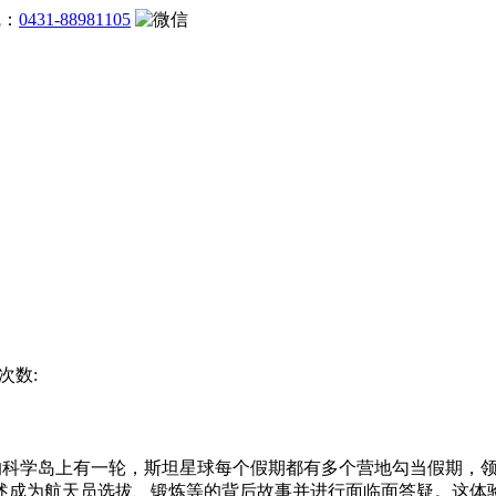
线：
0431-88981105
次数:
肥的科学岛上有一轮，斯坦星球每个假期都有多个营地勾当假期，
述成为航天员选拔、锻炼等的背后故事并进行面临面答疑。这体