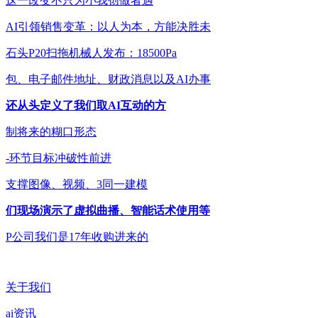
这一改变不只为小我创做者遇
AI引领销售变革：以人为本，方能决胜未
石头P20扫拖机械人发布：18500Pa
包、电子邮件地址、财政消息以及AI办事
还从头定义了我们取AI互动的方
制将来的糊口形态
-环节目标冲破性前进
支撑图像、视频、3同一建模
们现场演示了虚拟曲播、智能话术使用等
P公司我们是17年收购进来的
关于我们
ai资讯