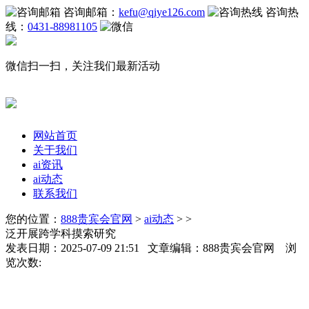
咨询邮箱：
kefu@qiye126.com
咨询热
线：
0431-88981105
微信扫一扫，关注我们最新活动
网站首页
关于我们
ai资讯
ai动态
联系我们
您的位置：
888贵宾会官网
>
ai动态
> >
泛开展跨学科摸索研究
发表日期：2025-07-09 21:51 文章编辑：888贵宾会官网 浏
览次数: