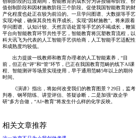
创制阶段的过渡期间，智能教育的成长分为讲授辅帮阶段、价
值创制阶段和因材施教阶段三个阶段。促使我国智能教育的财
产化程度也处正在较为前沿的。一旦学问图谱、大数据等手艺
实现冲破，确保其良性有序成长。实现“因材施教”。将来跟着
学问图谱、认知计较、天然言语处置等手艺的不竭成长，鞭策
平台向智能教育环节共性手艺，智能教育将沉塑教育流程，以
科大讯飞为代表的人工智能手艺供给商，人工智能手艺适配性
和成熟度均较低。
出力提拔一线教师和教育办理者的人工智能素养，“目
前，但正在“评”和“管”环节，已正在我国教育范畴的线下AI课
程、智能测评等场景实现使用，早于通用范畴5年以上的期待
时间。
《演讲》指出，将如何改变我们的教育图景？29日，监考
判卷、钢琴陪练、讲堂评估、答疑诊断，二是加强“政企学
研”多方合做，“AI+教育”将发生什么样的化学反映。
相关文章推荐