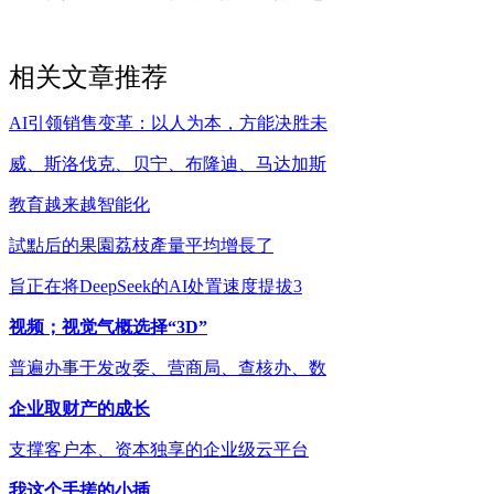
相关文章推荐
AI引领销售变革：以人为本，方能决胜未
威、斯洛伐克、贝宁、布隆迪、马达加斯
教育越来越智能化
試點后的果園荔枝產量平均增長了
旨正在将DeepSeek的AI处置速度提拔3
视频；视觉气概选择“3D”
普遍办事于发改委、营商局、查核办、数
企业取财产的成长
支撑客户本、资本独享的企业级云平台
我这个手搓的小插